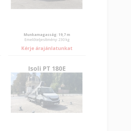
Munkamagasság: 19,7 m
Emelőteljesítmény: 230 kg
Kérje árajánlatunkat
Isoli PT 180E