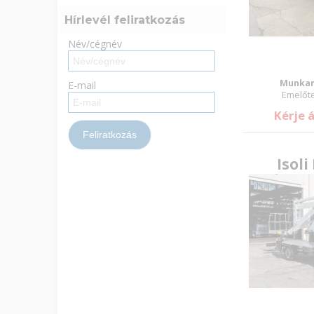
Hírlevél feliratkozás
Név/cégnév
Munkam
E-mail
Emelőte
Kérje 
Isoli