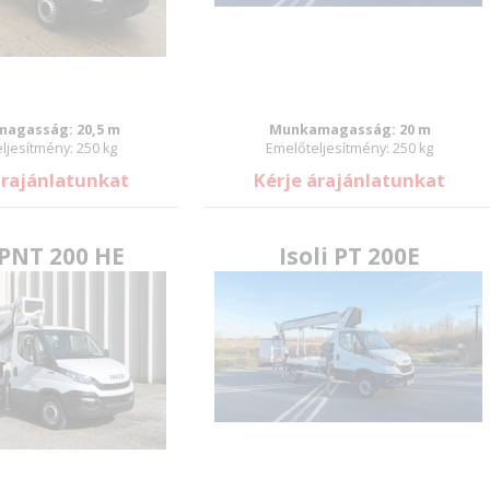
E-mail:
Jelszó:
agasság: 20,5 m
Munkamagasság: 20 m
ljesítmény: 250 kg
Emelőteljesítmény: 250 kg
árajánlatunkat
Kérje árajánlatunkat
Új jelszó
 PNT 200 HE
Isoli PT 200E