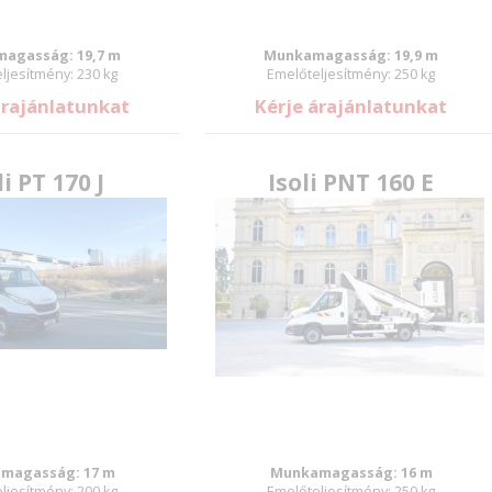
agasság: 19,7 m
Munkamagasság: 19,9 m
ljesítmény: 230 kg
Emelőteljesítmény: 250 kg
árajánlatunkat
Kérje árajánlatunkat
li PT 170 J
Isoli PNT 160 E
magasság: 17 m
Munkamagasság: 16 m
ljesítmény: 200 kg
Emelőteljesítmény: 250 kg