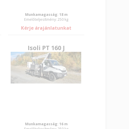
Munkamagasság: 18 m
Emelőteljesítmény: 250 kg
Kérje árajánlatunkat
Isoli PT 160 J
Munkamagasság: 16 m
Emelőteljesítmény: 250 kg