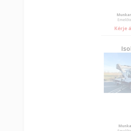
Munkam
Emelőte
Kérje 
Iso
Munka
Emelőte