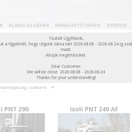
K
ELADÓ ÚJ GÉPEK
BÉRELHETŐ GÉPEK
SZERVIZ
bezárás
Tisztelt Ügyfelünk,
juk a figyelmét, hogy cégünk zárva tart 2026.08.08 - 2026.08.24-ig sz
ek
Eladó új gépek
kosaras autó
Isoli
miatt.
Kérjük megértésüket.
Dear Customer.
We will be close 2026.08.08 - 2026.08.24
Thanks for your understanding!
li PNT 290
Isoli PNT 240 AF