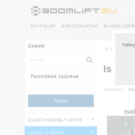
NYITÓLAP
KAPCSOLATOK
ELADÓ GÉPE
Felhív
Gépek
Itt járok:
Gép
Isoli
Termékek szűrése
Rendezés:
Iso
ELADÓ HASZNÁLT GÉPEK
ELADÓ ÚJ GÉPEK