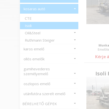
kosaras autó
CTE
Isoli
Oil&Steel
Ruthmann Steiger
Munka
karos emelő
Emelőte
Kérje 
ollós emelők
gumihevederes
Isoli
személyemelő
oszlopos emelő
utánfutóra szerelt emelő
BÉRELHETŐ GÉPEK