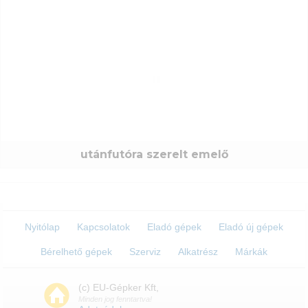
utánfutóra szerelt emelő
Nyitólap
Kapcsolatok
Eladó gépek
Eladó új gépek
Bérelhető gépek
Szerviz
Alkatrész
Márkák
(c) EU-Gépker Kft,
Minden jog fenntartva!