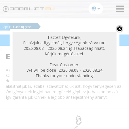
bezárás
Gépek
Eladó új gépek
Tisztelt Ügyfelünk,
Termékek szűrése
Felhívjuk a figyelmét, hogy cégünk zárva tart
2026.08.08 - 2026.08.24-ig szabadság miatt.
Kérjük megértésüket.
Eladó új gépek
Dear Customer.
Az EU-Gépker Kft a vezető gépgyártók munkaállványainak
We will be close 2026.08.08 - 2026.08.24
széles skáláját kínálja Önnek. Mivel mi gyártófüggetlenül
Thanks for your understanding!
dolgozunk, ajánlatunkat pontosan az Ön igényeihez igazítva
alakíthatjuk ki, ezáltal szavatolhatjuk azt, hogy ténylegesen az
Ön igényeinek legjobban megfelelő géphez juthasson hozzá.
Így garantáljuk Önnek a legjobb ár-teljesítmény arányt.