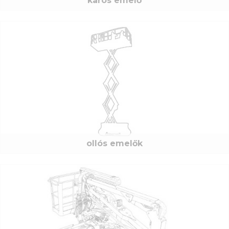
karos emelő
E-mail:
Jelszó:
ollós emelők
Új jelszó