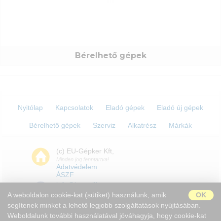
Bérelhető gépek
Nyitólap
Kapcsolatok
Eladó gépek
Eladó új gépek
Bérelhető gépek
Szerviz
Alkatrész
Márkák
(c) EU-Gépker Kft,
Minden jog fenntartva!
Adatvédelem
ÁSZF
info@boomlift.eu
A weboldalon cookie-kat (sütiket) használunk, amik
OK
segítenek minket a lehető legjobb szolgáltatások nyújtásában.
Weboldalunk további használatával jóváhagyja, hogy cookie-kat
H-9028 Győr Serfőződombi