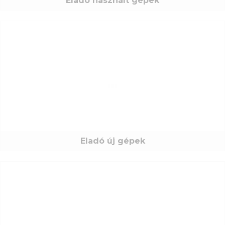
Eladó használt gépek
E-mail:
Jelszó:
Eladó új gépek
Új jelszó