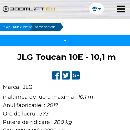
utilaje
utilaje folosite
Nacele verticale
JLG Toucan 10E - 10,1 m
Marca :
JLG
inaltimea de lucru maxima :
10,1 m
Anul fabricatiei :
2017
Ore de lucru :
373
Putere de ridicare :
200 kg