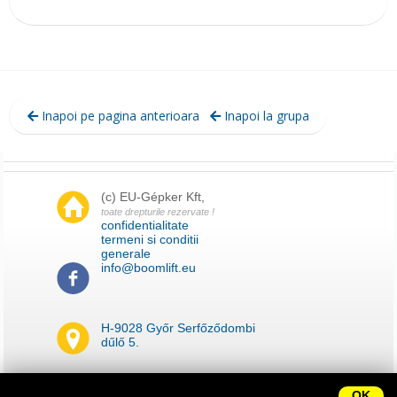
Inapoi pe pagina anterioara
Inapoi la grupa
(c) EU-Gépker Kft,
toate drepturile rezervate !
confidentialitate
termeni si conditii
generale
info@boomlift.eu
H-9028 Győr Serfőződombi
dűlő 5.
impressum
OK