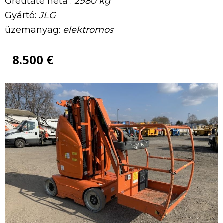
Greutate netă :
2980 kg
Gyártó:
JLG
üzemanyag:
elektromos
8.500 €